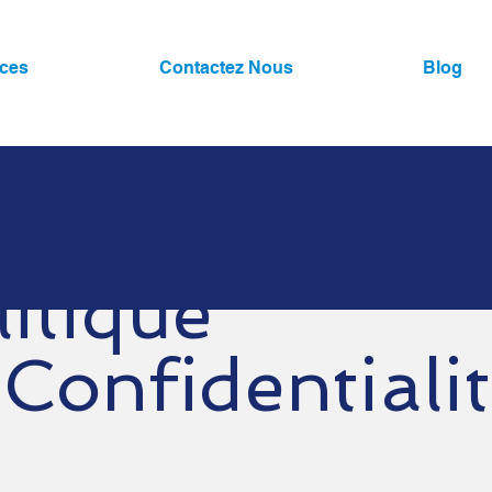
ices
Contactez Nous
Blog
litique
 Confidentiali