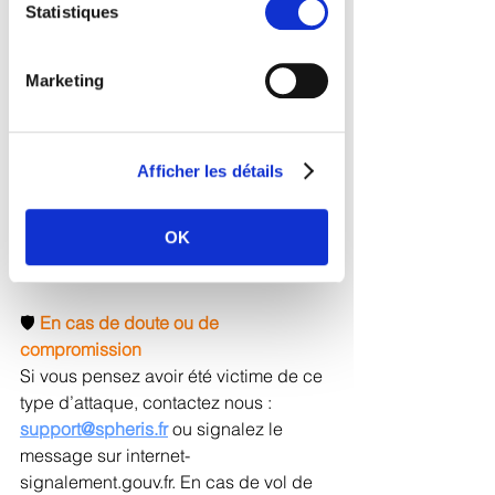
ouvrir une pièce jointe suspecte.
notre site Web.
Statistiques
• 	Vérifier l’adresse de l’expéditeur : 
un domaine étrange ou mal 
Marketing
orthographié est souvent un signal 
d’alerte.
• 	Accéder à sa messagerie 
uniquement via son site officiel (et non 
Afficher les détails
via un lien dans un e-mail).
• 	Si pas déjà fait, activer 
OK
l’authentification à deux facteurs pour 
renforcer la sécurité de vos comptes.
🛡️ 
En cas de doute ou de 
compromission
Si vous pensez avoir été victime de ce 
type d’attaque, contactez nous : 
support@spheris.fr
ou signalez le 
message sur internet-
signalement.gouv.fr. En cas de vol de 