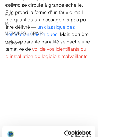
sournoise circule à grande échelle. 
Ateliers
Elle prend la forme d’un faux e-mail 
RGPD
indiquant qu’un message n’a pas pu 
IA
être délivré — 
un classique des 
METAVERS - AR/VR
notifications techniques
. Mais derrière 
cette apparente banalité se cache une 
Méthode
tentative de 
vol de vos identifiants ou 
d’installation de logiciels malveillants.