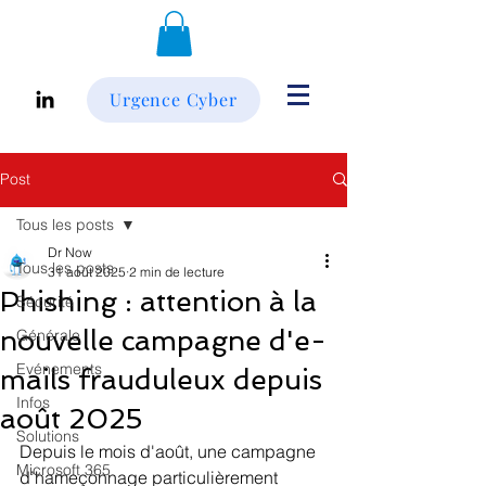
Urgence Cyber
Post
Tous les posts
Dr Now
Tous les posts
31 août 2025
2 min de lecture
Phishing : attention à la
Sécurité
nouvelle campagne d'e-
Générale
Evénements
mails frauduleux depuis
Infos
août 2025
Solutions
Depuis le mois d'août, une campagne 
Microsoft 365
d’hameçonnage particulièrement 