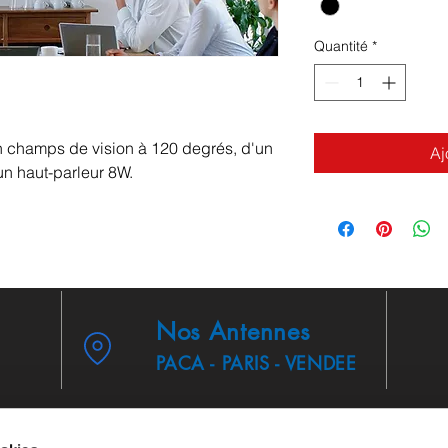
Quantité
*
 champs de vision à 120 degrés, d'un
Aj
un haut-parleur 8W.
Nos Antennes
PACA - PARIS - VENDEE