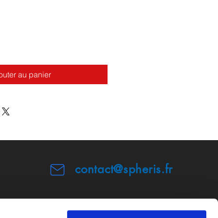
outer au panier
contact@spheris.fr