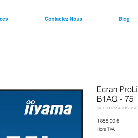
ices
Contactez Nous
Blog
Ecran ProL
B1AG - 75"
SKU : LH7554UHS-B1A
Prix
1 858,00 €
Hors TVA