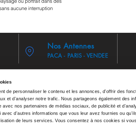
n paysage ou portrait dans des
sans aucune interruption
Nos Antennes
PACA - PARIS - VENDEE
ookies
t de personnaliser le contenu et les annonces, d'offrir des fonct
ux et d'analyser notre trafic. Nous partageons également des in
site avec nos partenaires de médias sociaux, de publicité et d'anal
eris
-
Gestion des cookies
-
Mentions Légales
Conditions Géné
 avec d'autres informations que vous leur avez fournies ou qu'il
 Soli(ExpertsDPO)
Conditions Générales de Service SF Soli (E
tilisation de leurs services. Vous consentez à nos cookies si vou