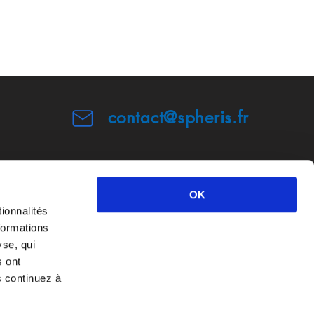
contact@spheris.fr
OK
ionnalités
formations
yse, qui
rales de Service
s ont
xpertsDPO)
s continuez à
© 2025 par Spheris SIRET 83864967100024