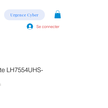
Urgence Cyber
Se connecter
ite LH7554UHS-
G