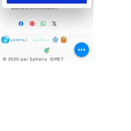
distance de prendre pleinement
part à la conversation.
© 2025 par Spheris SIRET
83864967100024
Politique de confidentialité Spheris
-
Gestion
des cookies
-
Mentions Légales
Politique de confidentialité SF
Soli(ExpertsDPO)
Conditions Générales de Service SF Soli
(ExpertsDPO)
Conditions Générales de Service