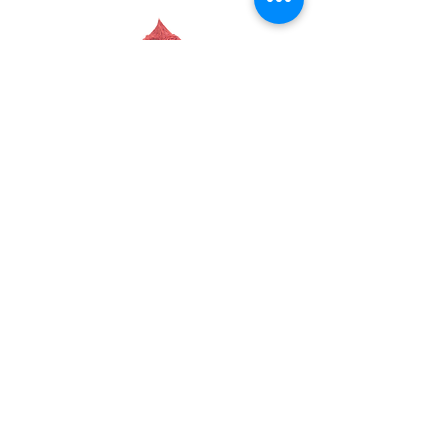
Et pour finir, cliquez sur
« Analyser le
code QR »
Et scanner le code afficher sur l’écran
de votre
ordinateur
.