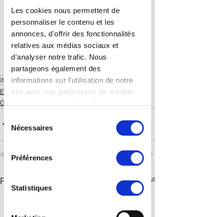
Ateliers
Les cookies nous permettent de
personnaliser le contenu et les
RGPD
annonces, d'offrir des fonctionnalités
IA
relatives aux médias sociaux et
METAVERS - AR/VR
d'analyser notre trafic. Nous
Méthode
partageons également des
it partners
salon
informations sur l'utilisation de notre
Evénements
site avec nos partenaires de médias
Générale
sociaux, de publicité et d'analyse, qui
peuvent combiner celles-ci avec
Sélection
d'autres informations que vous leur
Nécessaires
du
avez fournies ou qu'ils ont collectées
consentement
lors de votre utilisation de leurs
Préférences
services. Vous consentez à nos
cookies si vous continuez à utiliser
Voir tout
Posts récents
notre site Web.
Statistiques