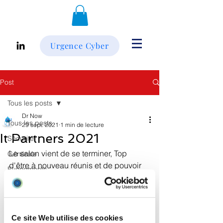
Urgence Cyber
Post
Tous les posts
Dr Now
Tous les posts
29 sept. 2021
1 min de lecture
It Partners 2021
Sécurité
Le salon vient de se terminer, Top 
Générale
d'être à nouveau réunis et de pouvoir 
Evénements
échanger avec nos partenaires. 
Infos
Solutions
Microsoft 365
Ce site Web utilise des cookies