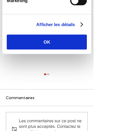
Marketing
Afficher les détails
OK
Commentaires
Une gestion complète
Les commentaires sur ce post ne
🔍Meta Connec
sont plus acceptés. Contactez le
du PCA/PRA/PCI avec
ce qu'il faut ret