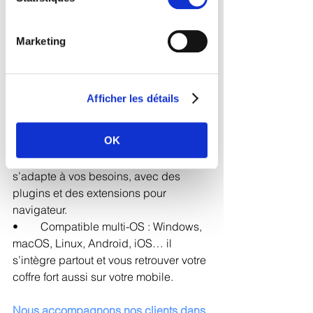
• 	Sécurité maximale : KeePass 
utilise un chiffrement AES-256 pour 
protéger vos données.
Marketing
• 	Gratuit et open source : pas de 
licence à payer, et une transparence 
totale sur le code.
Afficher les détails
• 	Portabilité : vous pouvez l’utiliser 
sur une clé USB, sans installation 
OK
permanente.
• 	Personnalisable : KeePass 
s’adapte à vos besoins, avec des 
plugins et des extensions pour 
navigateur.
• 	Compatible multi-OS : Windows, 
macOS, Linux, Android, iOS… il 
s’intègre partout et vous retrouver votre 
coffre fort aussi sur votre mobile.
Nous accompagnons nos clients dans 