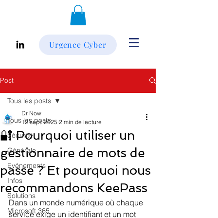
Urgence Cyber
Post
Tous les posts
Dr Now
Tous les posts
12 sept. 2025
2 min de lecture
🔐 Pourquoi utiliser un
Sécurité
gestionnaire de mots de
Générale
Evénements
passe ? Et pourquoi nous
Infos
recommandons KeePass
Solutions
Dans un monde numérique où chaque 
Microsoft 365
service exige un identifiant et un mot 