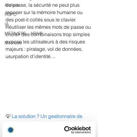
de passe, la sécurité ne peut plus 
Ateliers
reposer sur la mémoire humaine ou 
RGPD
des post-it collés sous le clavier. 
IA
Réutiliser les mêmes mots de passe ou 
METAVERS - AR/VR
choisir des combinaisons trop simples 
expose les utilisateurs à des risques 
Méthode
majeurs : piratage, vol de données, 
usurpation d’identité…
💡 
La solution ? Un gestionnaire de 
mots de passe
Un gestionnaire de mots de passe 