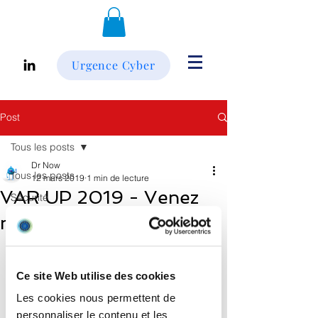
Urgence Cyber
Post
Tous les posts
Dr Now
Tous les posts
12 mars 2019
1 min de lecture
VAR UP 2019 - Venez
Sécurité
nous rencontrer !
Générale
Evénements
Retrouver nous sur notre stand (69) le 
21 mars prochain.
Infos
Ce site Web utilise des cookies
Solutions
Les cookies nous permettent de
Microsoft 365
personnaliser le contenu et les