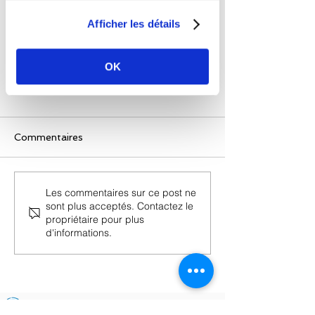
Afficher les détails
OK
Commentaires
Microsoft célè
Les commentaires sur ce post ne
🔍Meta Connect 2025 -
sont plus acceptés. Contactez le
50ème anniver
ce qu'il faut retenir
propriétaire pour plus
d'informations.