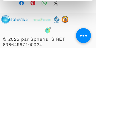
© 2025 par Spheris SIRET
83864967100024
Politique de confidentialité Spheris
-
Gestion
des cookies
-
Mentions Légales
Politique de confidentialité SF
Soli(ExpertsDPO)
Conditions Générales de Service SF Soli
(ExpertsDPO)
Conditions Générales de Service
+33 972 502 150
Nos Antennes