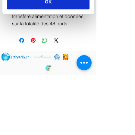
Le Smart switch , intégrant
OK
l'alimentation par Ethernet (PoE),
transfère alimentation et données
sur la totalité des 48 ports.
© 2025 par Spheris SIRET
83864967100024
Politique de confidentialité Spheris
-
Gestion
des cookies
-
Mentions Légales
Politique de confidentialité SF
Soli(ExpertsDPO)
Conditions Générales de Service SF Soli
(ExpertsDPO)